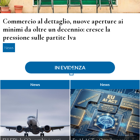
Commercio al dettaglio, nuove aperture ai
minimi da oltre un decennio: cresce la
pressione sulle partite Iva
News
IN EVIDENZA
News
News
EU ETS: la CO₂ cambia i conti
Eu AI ACT e Omnibus: cosa