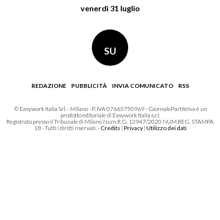
venerdì 31 luglio
SU
REDAZIONE
PUBBLICITÀ
INVIA COMUNICATO
RSS
© Easywork Italia Srl. - Milano - P. IVA 07665750969 - GiornalePartiteIva è un
prodotto editoriale di Easywork Italia s.r.l.
Registrato presso il Tribunale di Milano Num.R.G. 13947/2020 NUM.REG. STAMPA
18 - Tutti i diritti riservati. -
Credits
|
Privacy
|
Utilizzo dei dati