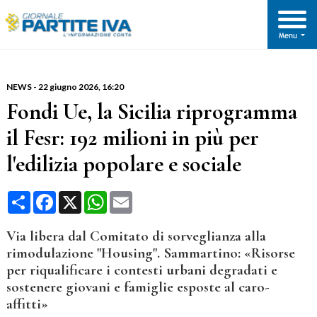
NEWS
-
22 giugno 2026
, 16:20
Fondi Ue, la Sicilia riprogramma
il Fesr: 192 milioni in più per
l'edilizia popolare e sociale
Condividi
Facebook
X
WhatsApp
Email
Via libera dal Comitato di sorveglianza alla
rimodulazione "Housing". Sammartino: «Risorse
per riqualificare i contesti urbani degradati e
sostenere giovani e famiglie esposte al caro-
affitti»