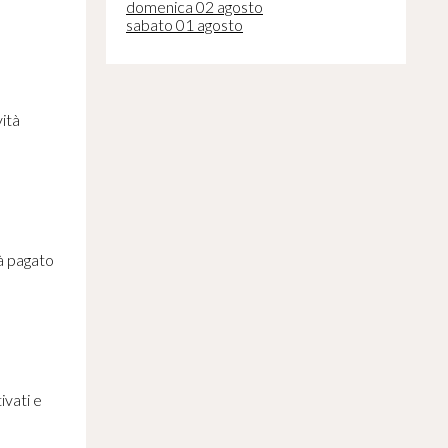
domenica 02 agosto
sabato 01 agosto
vità
à pagato
ivati e