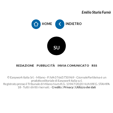
Emilio Sturla Furnò
HOME
INDIETRO
SU
REDAZIONE
PUBBLICITÀ
INVIA COMUNICATO
RSS
© Easywork Italia Srl. - Milano - P. IVA 07665750969 - GiornalePartiteIva è un
prodotto editoriale di Easywork Italia s.r.l.
Registrato presso il Tribunale di Milano Num.R.G. 13947/2020 NUM.REG. STAMPA
18 - Tutti i diritti riservati. -
Credits
|
Privacy
|
Utilizzo dei dati