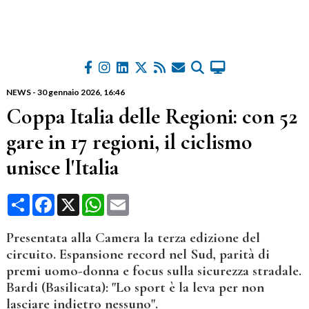
NEWS
-
30 gennaio 2026
, 16:46
Coppa Italia delle Regioni: con 52
gare in 17 regioni, il ciclismo
unisce l'Italia
Condividi
Facebook
X
WhatsApp
Email
Presentata alla Camera la terza edizione del
circuito. Espansione record nel Sud, parità di
premi uomo-donna e focus sulla sicurezza stradale.
Bardi (Basilicata): "Lo sport è la leva per non
lasciare indietro nessuno".