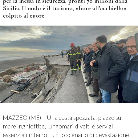
per la messa in sicurezza, pronti 70 milioni dalla
Sicilia. Il nodo è il turismo, «fiore all'occhiello»
colpito al cuore.
MAZZEO (ME) – Una costa spezzata, piazze sul
mare inghiottite, lungomari divelti e servizi
essenziali interrotti. È lo scenario di devastazione