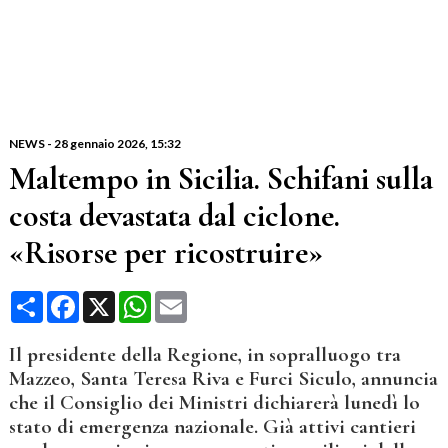
NEWS
-
28 gennaio 2026
, 15:32
Maltempo in Sicilia. Schifani sulla
costa devastata dal ciclone.
«Risorse per ricostruire»
Condividi
Facebook
X
WhatsApp
Email
Il presidente della Regione, in sopralluogo tra
Mazzeo, Santa Teresa Riva e Furci Siculo, annuncia
che il Consiglio dei Ministri dichiarerà lunedì lo
stato di emergenza nazionale. Già attivi cantieri