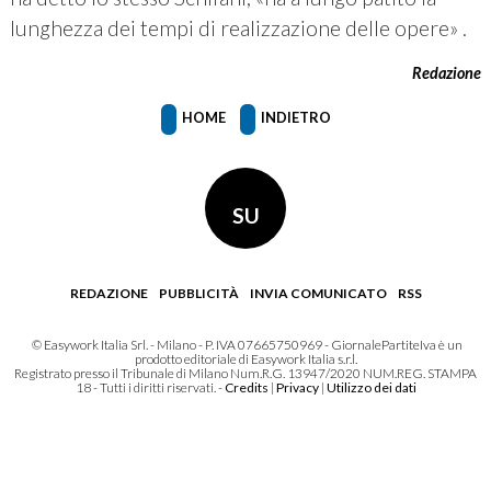
lunghezza dei tempi di realizzazione delle opere» .
Redazione
HOME
INDIETRO
SU
REDAZIONE
PUBBLICITÀ
INVIA COMUNICATO
RSS
© Easywork Italia Srl. - Milano - P. IVA 07665750969 - GiornalePartiteIva è un
prodotto editoriale di Easywork Italia s.r.l.
Registrato presso il Tribunale di Milano Num.R.G. 13947/2020 NUM.REG. STAMPA
18 - Tutti i diritti riservati. -
Credits
|
Privacy
|
Utilizzo dei dati