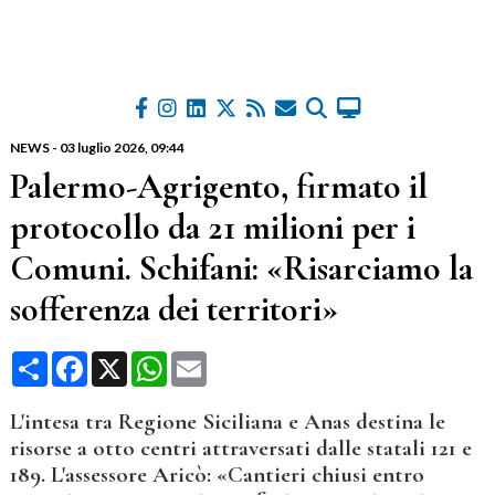
NEWS
-
03 luglio 2026
, 09:44
Palermo-Agrigento, firmato il
protocollo da 21 milioni per i
Comuni. Schifani: «Risarciamo la
sofferenza dei territori»
Condividi
Facebook
X
WhatsApp
Email
L'intesa tra Regione Siciliana e Anas destina le
risorse a otto centri attraversati dalle statali 121 e
189. L'assessore Aricò: «Cantieri chiusi entro