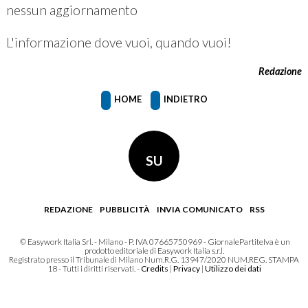
nessun aggiornamento
L'informazione dove vuoi, quando vuoi!
Redazione
HOME
INDIETRO
SU
REDAZIONE
PUBBLICITÀ
INVIA COMUNICATO
RSS
© Easywork Italia Srl. - Milano - P. IVA 07665750969 - GiornalePartiteIva è un
prodotto editoriale di Easywork Italia s.r.l.
Registrato presso il Tribunale di Milano Num.R.G. 13947/2020 NUM.REG. STAMPA
18 - Tutti i diritti riservati. -
Credits
|
Privacy
|
Utilizzo dei dati