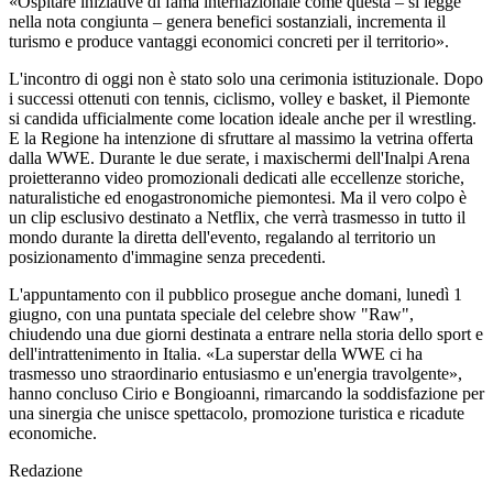
«Ospitare iniziative di fama internazionale come questa – si legge
nella nota congiunta – genera benefici sostanziali, incrementa il
turismo e produce vantaggi economici concreti per il territorio».
L'incontro di oggi non è stato solo una cerimonia istituzionale. Dopo
i successi ottenuti con tennis, ciclismo, volley e basket, il Piemonte
si candida ufficialmente come location ideale anche per il wrestling.
E la Regione ha intenzione di sfruttare al massimo la vetrina offerta
dalla WWE. Durante le due serate, i maxischermi dell'Inalpi Arena
proietteranno video promozionali dedicati alle eccellenze storiche,
naturalistiche ed enogastronomiche piemontesi. Ma il vero colpo è
un clip esclusivo destinato a Netflix, che verrà trasmesso in tutto il
mondo durante la diretta dell'evento, regalando al territorio un
posizionamento d'immagine senza precedenti.
L'appuntamento con il pubblico prosegue anche domani, lunedì 1
giugno, con una puntata speciale del celebre show "Raw",
chiudendo una due giorni destinata a entrare nella storia dello sport e
dell'intrattenimento in Italia. «La superstar della WWE ci ha
trasmesso uno straordinario entusiasmo e un'energia travolgente»,
hanno concluso Cirio e Bongioanni, rimarcando la soddisfazione per
una sinergia che unisce spettacolo, promozione turistica e ricadute
economiche.
Redazione