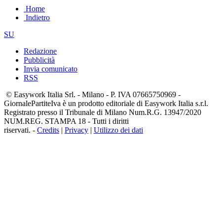
Home
Indietro
SU
Redazione
Pubblicità
Invia comunicato
RSS
© Easywork Italia Srl. - Milano - P. IVA 07665750969 -
GiornalePartiteIva è un prodotto editoriale di Easywork Italia s.r.l.
Registrato presso il Tribunale di Milano Num.R.G. 13947/2020
NUM.REG. STAMPA 18 - Tutti i diritti
riservati. -
Credits
|
Privacy
|
Utilizzo dei dati