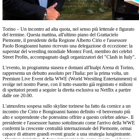
Torino – Un incontro ad alta quota, nel senso più letterale e figurato
del termine. Questa mattina, all'ultimo piano del Grattacielo
Piemonte, il presidente della Regione Alberto Cirio e l'assessore
Paolo Bongioanni hanno ricevuto una delegazione di eccezione: la
superstar del wrestling mondiale Montez Ford, membro dei celebri
Street Profits, accompagnato dagli organizzatori del "Clash in Italy".
L'evento, in programma stasera e domani all'Inalpi Arena di Torino,
rappresenta un debutto assoluto per l'Italia: per la prima volta, un
Premium Live Event della WWE (World Wrestling Entertainment) si
svolge nel nostro Paese, con il tutto esaurito già registrato e milioni
di spettatori pronti a seguire la diretta esclusiva su Netflix a partire
dalle ore 20.00.
L'atmosfera sospesa sullo skyline torinese ha fatto da cornice a un
incontro che Cirio e Bongioanni hanno definito «il benvenuto più
alto e sorprendente che potessimo offrire a questo celebre atleta». Il
presidente e l'assessore hanno sottolineato come l'arrivo della WWE
confermi la crescente centralità internazionale del Piemonte, ormai
capace di attrarre grandi eventi grazie a una strategia lungimirante.