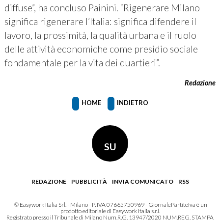
diffuse”, ha concluso Painini. “Rigenerare Milano
significa rigenerare l’Italia: significa difendere il
lavoro, la prossimità, la qualità urbana e il ruolo
delle attività economiche come presidio sociale
fondamentale per la vita dei quartieri”.
Redazione
HOME
INDIETRO
SU
REDAZIONE
PUBBLICITÀ
INVIA COMUNICATO
RSS
© Easywork Italia Srl. - Milano - P. IVA 07665750969 - GiornalePartiteIva è un
prodotto editoriale di Easywork Italia s.r.l.
Registrato presso il Tribunale di Milano Num.R.G. 13947/2020 NUM.REG. STAMPA