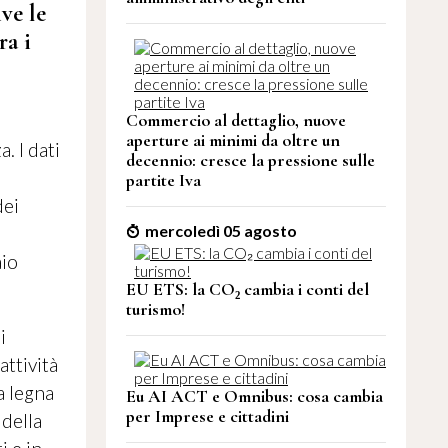
ive le
ra i
Commercio al dettaglio, nuove
aperture ai minimi da oltre un
. I dati
decennio: cresce la pressione sulle
partite Iva
dei
mercoledì 05 agosto
aio
EU ETS: la CO₂ cambia i conti del
turismo!
i
attività
a legna
Eu AI ACT e Omnibus: cosa cambia
per Imprese e cittadini
 della