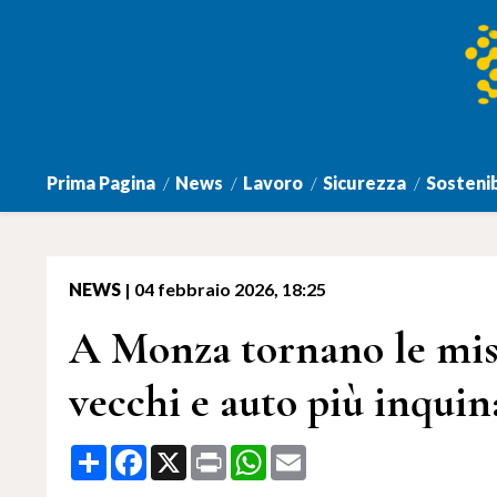
Prima Pagina
News
Lavoro
Sicurezza
Sostenib
NEWS
|
04 febbraio 2026, 18:25
A Monza tornano le mis
vecchi e auto più inquin
Share
Facebook
X
Print
WhatsApp
Email