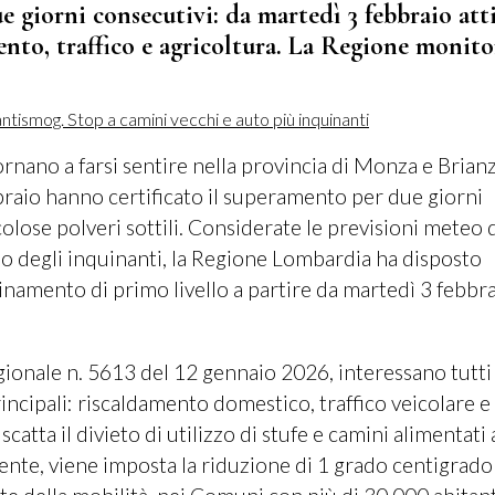
ue giorni consecutivi: da martedì 3 febbraio att
ento, traffico e agricoltura. La Regione monito
rnano a farsi sentire nella provincia di Monza e Brianza
raio hanno certificato il superamento per due giorni
colose polveri sottili. Considerate le previsioni meteo 
ulo degli inquinanti, la Regione Lombardia ha disposto
namento di primo livello a partire da martedì 3 febbr
gionale n. 5613 del 12 gennaio 2026, interessano tutti 
ncipali: riscaldamento domestico, traffico veicolare e 
catta il divieto di utilizzo di stufe e camini alimentati 
ente, viene imposta la riduzione di 1 grado centigrado