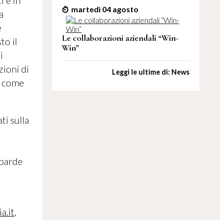
i e in
martedì 04 agosto
a
e
Le collaborazioni aziendali “Win-
to il
Win”
i
zioni di
Leggi le ultime di: News
, come
ti sulla
mbarde
a.it
,