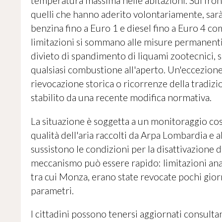
temperatura massima nelle abitazioni. Sul front
quelli che hanno aderito volontariamente, sarà v
benzina fino a Euro 1 e diesel fino a Euro 4 co
limitazioni si sommano alle misure permanenti gi
divieto di spandimento di liquami zootecnici, s
qualsiasi combustione all'aperto. Un'eccezione è 
rievocazione storica o ricorrenze della tradi
stabilito da una recente modifica normativa.
La situazione è soggetta a un monitoraggio cost
qualità dell'aria raccolti da Arpa Lombardia e 
sussistono le condizioni per la disattivazione
meccanismo può essere rapido: limitazioni ana
tra cui Monza, erano state revocate pochi gior
parametri.
I cittadini possono tenersi aggiornati consulta