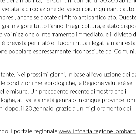
e della mobilità, nei Comuni con più di 30.000 abitant
ietata la circolazione dei veicoli più inquinanti: auto 
mpresi, anche se dotate di filtro antiparticolato. Quest
à in vigore tutto l'anno. In agricoltura, è stato dispos
alvo iniezione o interramento immediato, e il divieto d
prevista per i falò e i fuochi rituali legati a manifesta
zione popolare espressamente riconosciute dai Comuni
ante. Nei prossimi giorni, in base all'evoluzione dei da
alle condizioni meteorologiche, la Regione valuterà se
 delle misure. Un precedente recente dimostra che il
loghe, attivate a metà gennaio in cinque province lo
ni dopo, il 20 gennaio, grazie a un miglioramento dei
ndo il portale regionale
www.infoaria.regione.lombardi