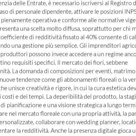
nzia delle Entrate, è necessario iscriversi al Registro d
aso di personale dipendente, attivare le posizioni INP
tà pienamente operativa e conforme alle normative vige
ppresenta una scelta molto diffusa, soprattutto per chi 
coefficiente di redditività fissato al 40% consente di cal
ndo una gestione più semplice. Gli imprenditori agrico
a produttori possono invece accedere a un regime anco
ino requisiti specifici. Il mercato dei fiori, sebbene
nità. La domanda di composizioni per eventi, matrimo
i a nuove tendenze come gli abbonamenti floreali o la ve
e unisce creatività e rigore, in cui la cura estetica de
osti e dei tempi. La deperibilità del prodotto, la stag
 di pianificazione e una visione strategica a lungo term
rare nel mercato floreale con una propria attività, la pa
personalizzate, collaborare con wedding planner, locat
ntare la redditività. Anche la presenza digitale gioca 