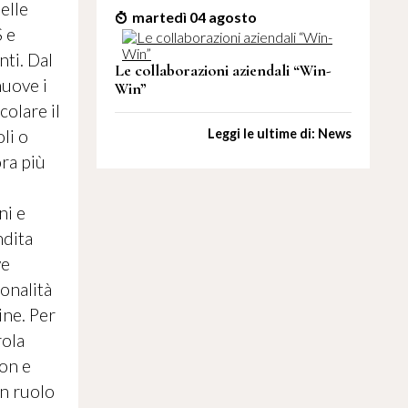
elle
martedì 04 agosto
S e
nti. Dal
Le collaborazioni aziendali “Win-
muove i
Win”
colare il
Leggi le ultime di: News
li o
ra più
ni e
ndita
ve
ionalità
ine. Per
rola
ion e
un ruolo