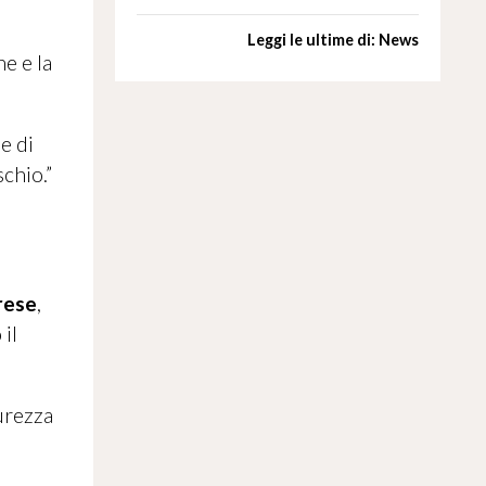
Leggi le ultime di: News
e e la
e di
chio.”
rese
,
 il
curezza