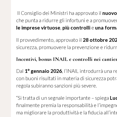
Il Consiglio dei Ministri ha approvato il
nuovo 
che punta a ridurre gli infortuni e a promuove
le imprese virtuose
,
più controlli
e
una forma
Il provvedimento, approvato il
28 ottobre 20
sicurezza, promuovere la prevenzione e ridurre 
Incentivi, bonus INAIL e controlli nei cantier
Dal
1° gennaio 2026
, l’INAIL introdurrà una 
con buoni risultati in materia di sicurezza pot
regola subiranno sanzioni più severe.
“Si tratta di un segnale importante – spiega
Lu
finalmente premia la responsabilità e l’impegno.
ma migliorare la produttività e la fiducia all’int