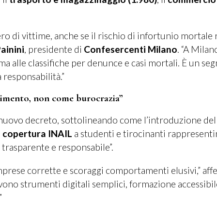
o di vittime, anche se il rischio di infortunio mortale 
ainini
, presidente di
Confesercenti Milano
. “A Milan
ima alle classifiche per denunce e casi mortali. È un se
responsabilità.”
timento, non come burocrazia”
 nuovo decreto, sottolineando come l’introduzione de
a copertura INAIL
a studenti e tirocinanti rappresent
 trasparente e responsabile”.
mprese corrette e scoraggi comportamenti elusivi,” af
vono strumenti digitali semplici, formazione accessibil
”