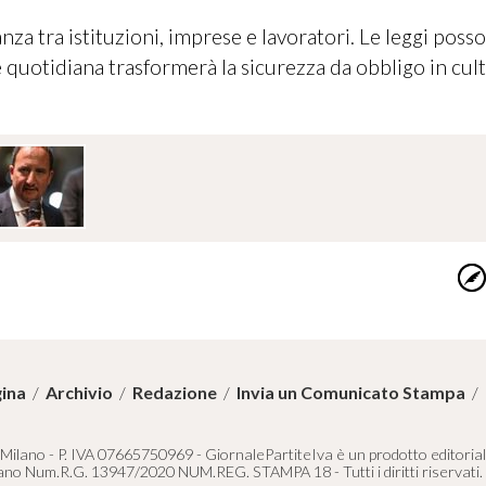
anza tra istituzioni, imprese e lavoratori. Le leggi poss
e quotidiana trasformerà la sicurezza da obbligo in cul
ina
/
Archivio
/
Redazione
/
Invia un Comunicato Stampa
/
 Milano - P. IVA 07665750969 - GiornalePartiteIva è un prodotto editoriale 
lano Num.R.G. 13947/2020 NUM.REG. STAMPA 18 - Tutti i diritti riservati.