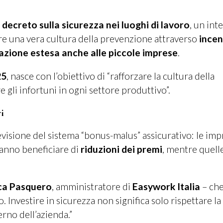
decreto sulla sicurezza nei luoghi di lavoro
, un int
re una vera cultura della prevenzione attraverso
incen
zione estesa anche alle piccole imprese
.
25
, nasce con l’obiettivo di “rafforzare la cultura della
gli infortuni in ogni settore produttivo”.
i
revisione del sistema “bonus-malus” assicurativo: le im
ranno beneficiare di
riduzioni dei premi
, mentre quell
ca Pasquero
, amministratore di
Easywork Italia
– ch
 Investire in sicurezza non significa solo rispettare la
erno dell’azienda.”