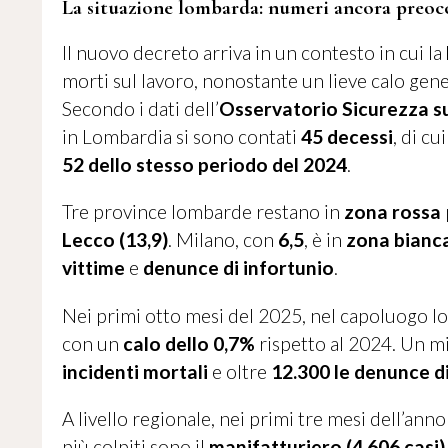
La situazione lombarda: numeri ancora preoc
Il nuovo decreto arriva in un contesto in cui la
morti sul lavoro, nonostante un lieve calo gene
Secondo i dati dell’
Osservatorio Sicurezza s
in Lombardia si sono contati
45 decessi
, di cu
52 dello stesso periodo del 2024
.
Tre province lombarde restano in
zona rossa
Lecco (13,9)
. Milano, con
6,5
, è in
zona bianc
vittime
e
denunce di infortunio
.
Nei primi otto mesi del 2025, nel capoluogo 
con un
calo dello 0,7%
rispetto al 2024. Un m
incidenti mortali
e oltre
12.300 le denunce di
A livello regionale, nei primi tre mesi dell’ann
più colpiti sono il
manifatturiero (4.606 casi)