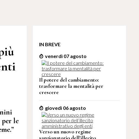
IN BREVE
più
venerdì 07 agosto
enti
Il potere del cambiamento:
trasformare la mentalità per
crescere
giovedì 06 agosto
inini
 per le
eme.”
Verso un nuovo regime
sanzionatorio dell’illecito