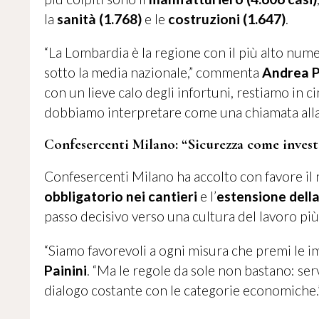
la
sanità (1.768)
e le
costruzioni (1.647)
.
“La Lombardia è la regione con il più alto numer
sotto la media nazionale,” commenta
Andrea P
con un lieve calo degli infortuni, restiamo in c
dobbiamo interpretare come una chiamata alla 
Confesercenti Milano: “Sicurezza come inves
Confesercenti Milano ha accolto con favore il
obbligatorio nei cantieri
e l’
estensione dell
passo decisivo verso una cultura del lavoro più
“Siamo favorevoli a ogni misura che premi le i
Painini
. “Ma le regole da sole non bastano: ser
dialogo costante con le categorie economiche.