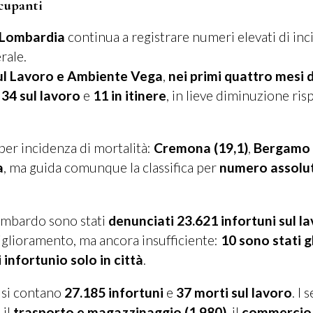
cupanti
Lombardia
continua a registrare numeri elevati di inc
rale.
ul Lavoro e Ambiente Vega
,
nei primi quattro mesi 
i
34 sul lavoro
e
11 in itinere
, in lieve diminuzione ris
per incidenza di mortalità:
Cremona (19,1)
,
Bergamo 
a
, ma guida comunque la classifica per
numero assolut
lombardo sono stati
denunciati 23.621 infortuni sul l
iglioramento, ma ancora insufficiente:
10 sono stati gl
 infortunio solo in città
.
o si contano
27.185 infortuni
e
37 morti sul lavoro
. I 
, il
trasporto e magazzinaggio (1.980)
, il
commercio 