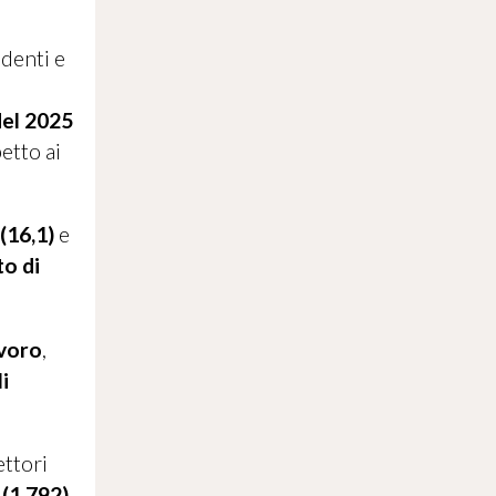
identi e
del 2025
petto ai
(16,1)
e
o di
avoro
,
i
settori
(1.792)
,