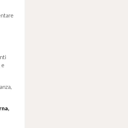
entare
nti
 e
lanza,
rna,