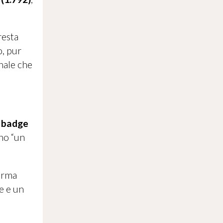
resta
o, pur
gnale che
l
badge
ino “un
ferma
e e un