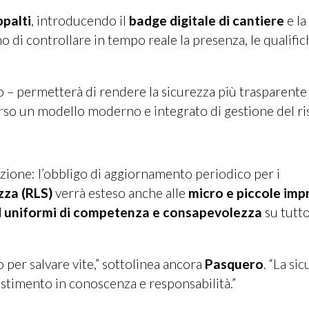
ppalti
, introducendo il
badge digitale di cantiere
e la
 di controllare in tempo reale la presenza, le qualifich
o – permetterà di rendere la sicurezza più trasparente 
erso un modello moderno e integrato di gestione del ris
azione: l’obbligo di aggiornamento periodico per i
zza (RLS)
verrà esteso anche alle
micro e piccole imp
 uniformi di competenza e consapevolezza
su tutto
o per salvare vite,” sottolinea ancora
Pasquero
. “La si
stimento in conoscenza e responsabilità.”