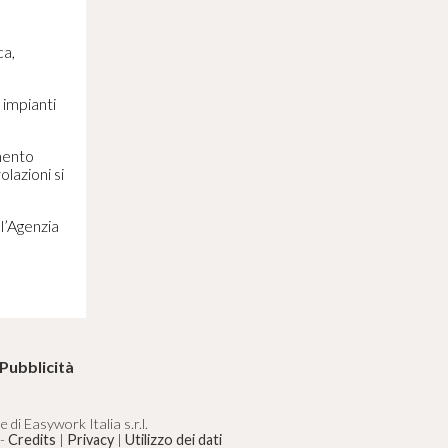
ca,
 impianti
amento
lazioni si
l’Agenzia
Pubblicità
di Easywork Italia s.r.l.
 -
Credits
|
Privacy
|
Utilizzo dei dati