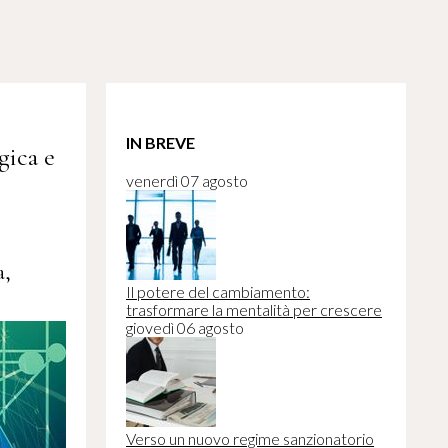
IN BREVE
gica e
venerdì 07 agosto
a,
Il potere del cambiamento:
trasformare la mentalità per crescere
giovedì 06 agosto
Verso un nuovo regime sanzionatorio