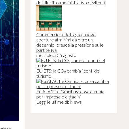
dell’illecito amministrativo degli enti
Commercio al dettaglio, nuove
aperture ai minimi da oltre un
decennio: cresce la pressione sulle
partite Iva
mercoledì 05 agosto
EU ETS: la CO₂ cambia i conti del
turismo!
Eu AI ACT e Omnibus: cosa cambia
per Imprese e cittadini
Leggi le ultime di: News
azione