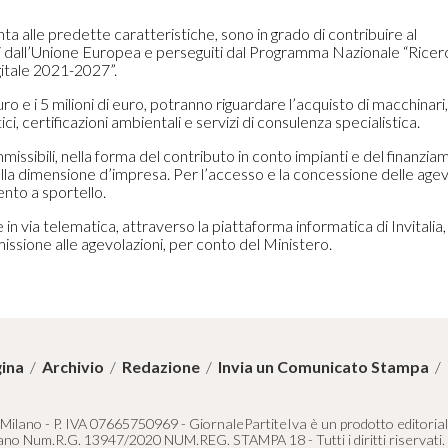
ta alle predette caratteristiche, sono in grado di contribuire al
niti dall’Unione Europea e perseguiti dal Programma Nazionale “Ricer
gitale 2021-2027”.
e i 5 milioni di euro, potranno riguardare l’acquisto di macchinari,
 certificazioni ambientali e servizi di consulenza specialistica.
issibili, nella forma del contributo in conto impianti e del finanzi
lla dimensione d’impresa. Per l’accesso e la concessione delle agevo
to a sportello.
 via telematica, attraverso la piattaforma informatica di Invitalia, 
missione alle agevolazioni, per conto del Ministero.
ina
/
Archivio
/
Redazione
/
Invia un Comunicato Stampa
/
 Milano - P. IVA 07665750969 - GiornalePartiteIva è un prodotto editoriale 
lano Num.R.G. 13947/2020 NUM.REG. STAMPA 18 - Tutti i diritti riservati.