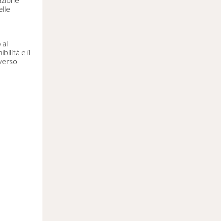
elle
 al
ilità e il
averso