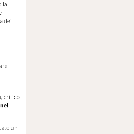
 la
e
a dei
gare
a, critico
 nel
ntato un