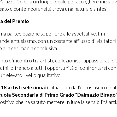
Palazzo Celesia un luogo ideale per accogliere iniziati
passato e contemporaneità trova una naturale sintesi.
ta del Premio
na partecipazione superiore alle aspettative. Fin
rande entusiasmo, con un costante afflusso di visitatori
 alla cerimonia conclusiva.
o d’incontro tra artisti, collezionisti, appassionati d’
adini, offrendo a tutti l’opportunità di confrontarsi con
n elevato livello qualitativo.
i
18 artisti selezionati
, affiancati dall’entusiasmo e dal
Scuola Secondaria di Primo Grado “Dalmazio Birago”
ositivo che ha saputo mettere in luce la sensibilità arti