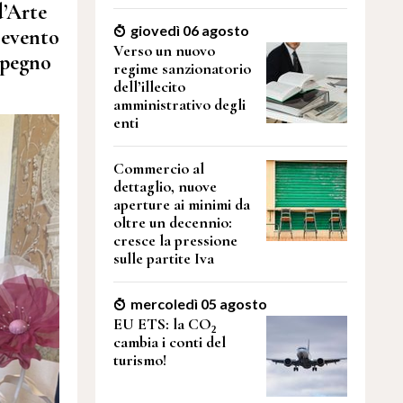
d’Arte
giovedì 06 agosto
 evento
Verso un nuovo
impegno
regime sanzionatorio
dell’illecito
amministrativo degli
enti
Commercio al
dettaglio, nuove
aperture ai minimi da
oltre un decennio:
cresce la pressione
sulle partite Iva
mercoledì 05 agosto
EU ETS: la CO₂
cambia i conti del
turismo!