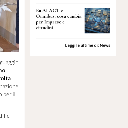
Eu AI ACT e
Omnibus: cosa cambia
per Imprese e
cittadini
Leggi le ultime di: News
inguaggio
no
volta
ipazione
 per il
difici