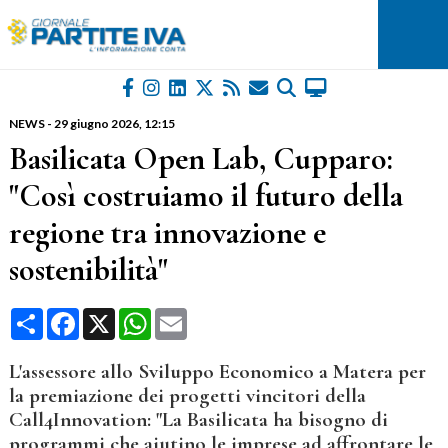
NEWS
-
29 giugno 2026
, 12:15
Basilicata Open Lab, Cupparo:
"Così costruiamo il futuro della
regione tra innovazione e
sostenibilità"
Condividi
Facebook
X
WhatsApp
Email
L'assessore allo Sviluppo Economico a Matera per
la premiazione dei progetti vincitori della
Call4Innovation: "La Basilicata ha bisogno di
programmi che aiutino le imprese ad affrontare le