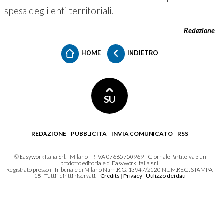
spesa degli enti territoriali.
Redazione
HOME
INDIETRO
SU
REDAZIONE
PUBBLICITÀ
INVIA COMUNICATO
RSS
© Easywork Italia Srl. - Milano - P. IVA 07665750969 - GiornalePartiteIva è un
prodotto editoriale di Easywork Italia s.r.l.
Registrato presso il Tribunale di Milano Num.R.G. 13947/2020 NUM.REG. STAMPA
18 - Tutti i diritti riservati. -
Credits
|
Privacy
|
Utilizzo dei dati