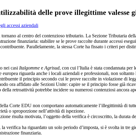
ilizzabilità delle prove illegittime valesse 
ali tornano al centro del contenzioso tributario. La Sezione Tributaria d
strazione finanziaria: stabilire se le prove raccolte durante accessi esegu
ontribuente. Parallelamente, la stessa Corte ha fissato i criteri per disti
mo nei casi
Italgomme
e
Agrisud
, con cui l’Italia è stata condannata per 
europea riguarda anche i locali aziendali e professionali, non soltanto l
ntribuente il principio secondo cui le prove raccolte in violazione di le
 nodo ora affidato alle Sezioni Unite: capire se il principio fosse già ric
della retroattività potrebbe incidere su numerosi contenziosi ancora ape
ella Corte EDU non comportano automaticamente l’illegittimità di tutte l
ietà o sproporzione nell’attività di ispezione.
one risulta motivata, l’oggetto della verifica è circoscritto, la durata d
la verifica ha riguardato un solo periodo d’imposta, si è svolta in tre gio
istrazione finanziaria.