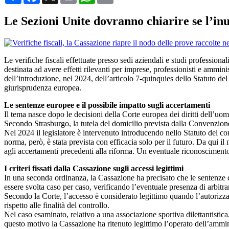
Le Sezioni Unite dovranno chiarire se l’inut
Le verifiche fiscali effettuate presso sedi aziendali e studi profession
destinata ad avere effetti rilevanti per imprese, professionisti e ammini
dell’introduzione, nel 2024, dell’articolo 7-quinquies dello Statuto del c
giurisprudenza europea.
Le sentenze europee e il possibile impatto sugli accertamenti
Il tema nasce dopo le decisioni della Corte europea dei diritti dell’uo
Secondo Strasburgo, la tutela del domicilio prevista dalla Convenzione 
Nel 2024 il legislatore è intervenuto introducendo nello Statuto del co
norma, però, è stata prevista con efficacia solo per il futuro. Da qui il
agli accertamenti precedenti alla riforma. Un eventuale riconoscimento 
I criteri fissati dalla Cassazione sugli accessi legittimi
In una seconda ordinanza, la Cassazione ha precisato che le sentenze d
essere svolta caso per caso, verificando l’eventuale presenza di arbitrar
Secondo la Corte, l’accesso è considerato legittimo quando l’autorizzazi
rispetto alle finalità del controllo.
Nel caso esaminato, relativo a una associazione sportiva dilettantistica, 
questo motivo la Cassazione ha ritenuto legittimo l’operato dell’ammin