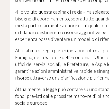
sottraendo al crimine il consenso e la complici
«Ho voluto questa cabina di regia – ha spiegat
bisogno di coordinamento, soprattutto quando 
mi sta particolarmente a cuore e sul quale in
di bilancio destineremo risorse aggiuntive per
esperienza possa diventare un modello di rifer
Alla cabina di regia parteciperanno, oltre al pre
Famiglia, della Salute e dell’Economia, l’Ufficio 
uffici dei servizi sociali, le Prefetture, le Asp
garantire azioni amministrative rapide e sinergi
risorse attraverso una pianificazione plurienna
Attualmente la legge può contare su uno stanzi
fondi previsti dalle prossime manovre di bila
sociale europeo.