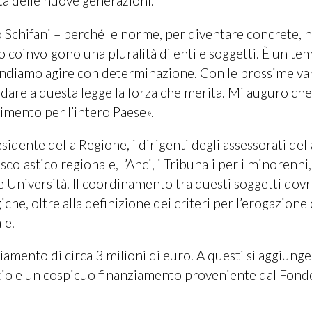
tà delle nuove generazioni.
o Schifani – perché le norme, per diventare concrete,
coinvolgono una pluralità di enti e soggetti. È un te
tendiamo agire con determinazione. Con le prossime va
 dare a questa legge la forza che merita. Mi auguro ch
imento per l’intero Paese».
sidente della Regione, i dirigenti degli assessorati dell
scolastico regionale, l’Anci, i Tribunali per i minorenni,
 e le Università. Il coordinamento tra questi soggetti dov
che, oltre alla definizione dei criteri per l’erogazione 
le.
amento di circa 3 milioni di euro. A questi si aggiung
ncio e un cospicuo finanziamento proveniente dal Fond