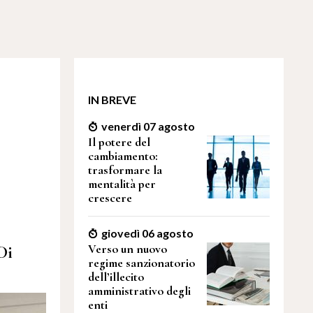
IN BREVE
venerdì 07 agosto
i
Il potere del
cambiamento:
trasformare la
mentalità per
crescere
giovedì 06 agosto
Verso un nuovo
Di
regime sanzionatorio
dell’illecito
amministrativo degli
enti