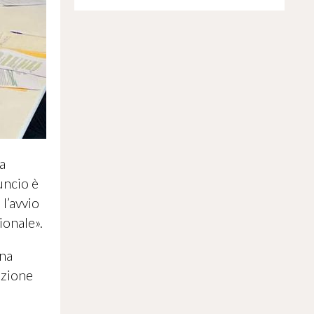
a
uncio è
l’avvio
ionale».
una
ezione