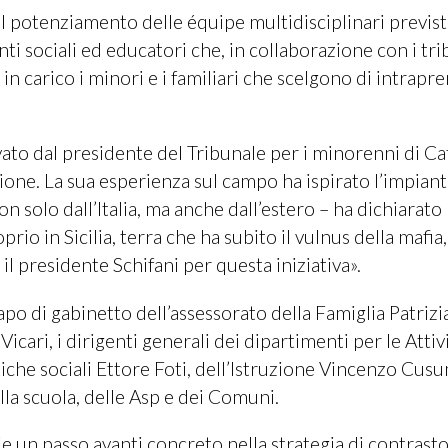
 il potenziamento delle équipe multidisciplinari previst
ti sociali ed educatori che, in collaborazione con i tri
 in carico i minori e i familiari che scelgono di intrapr
vato dal presidente del Tribunale per i minorenni di Ca
ione. La sua esperienza sul campo ha ispirato l’impian
n solo dall’Italia, ma anche dall’estero – ha dichiarato 
io in Sicilia, terra che ha subito il vulnus della mafia, 
il presidente Schifani per questa iniziativa».
 capo di gabinetto dell’assessorato della Famiglia Patrizi
icari, i dirigenti generali dei dipartimenti per le Attiv
tiche sociali Ettore Foti, dell’Istruzione Vincenzo Cus
la scuola, delle Asp e dei Comuni.
pie un passo avanti concreto nella strategia di contrasto