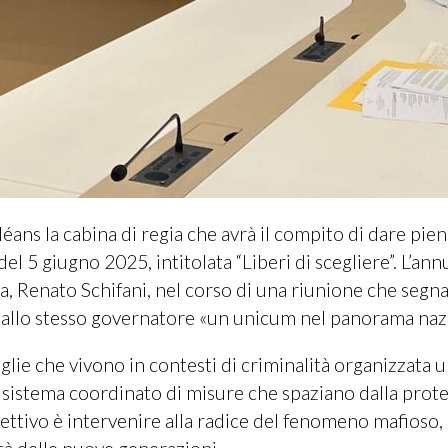
éans la cabina di regia che avrà il compito di dare pien
el 5 giugno 2025, intitolata “Liberi di scegliere”. L’ann
a, Renato Schifani, nel corso di una riunione che segna 
 dallo stesso governatore «un unicum nel panorama naz
iglie che vivono in contesti di criminalità organizzata 
 un sistema coordinato di misure che spaziano dalla prot
biettivo è intervenire alla radice del fenomeno mafioso,