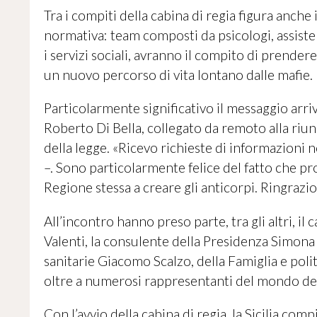
Tra i compiti della cabina di regia figura anche
normativa: team composti da psicologi, assisten
i servizi sociali, avranno il compito di prendere
un nuovo percorso di vita lontano dalle mafie.
Particolarmente significativo il messaggio arri
Roberto Di Bella, collegato da remoto alla riun
della legge. «Ricevo richieste di informazioni no
–. Sono particolarmente felice del fatto che propr
Regione stessa a creare gli anticorpi. Ringrazio 
All’incontro hanno preso parte, tra gli altri, il
Valenti, la consulente della Presidenza Simona V
sanitarie Giacomo Scalzo, della Famiglia e poli
oltre a numerosi rappresentanti del mondo del
Con l’avvio della cabina di regia, la Sicilia com