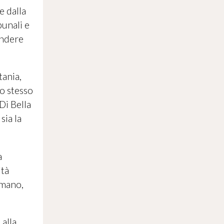
e dalla
bunali e
endere
tania,
to stesso
Di Bella
sia la
a
ità
umano,
 alla