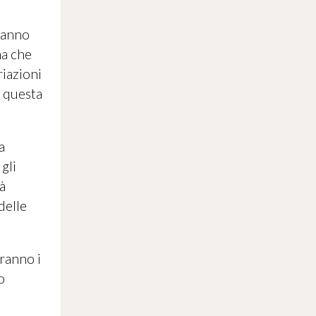
 hanno
ma che
riazioni
e questa
a
 gli
rà
delle
eranno i
o