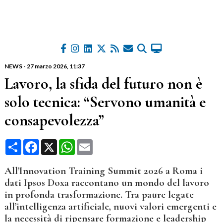
NEWS
-
27 marzo 2026
, 11:37
Lavoro, la sfida del futuro non è
solo tecnica: “Servono umanità e
consapevolezza”
Condividi
Facebook
X
WhatsApp
Email
All’Innovation Training Summit 2026 a Roma i
dati Ipsos Doxa raccontano un mondo del lavoro
in profonda trasformazione. Tra paure legate
all’intelligenza artificiale, nuovi valori emergenti e
la necessità di ripensare formazione e leadership