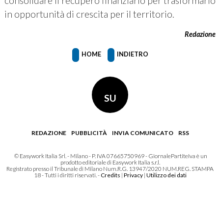
consolidare il recupero finanziario per trasformarlo
in opportunità di crescita per il territorio.
Redazione
HOME
INDIETRO
SU
REDAZIONE
PUBBLICITÀ
INVIA COMUNICATO
RSS
© Easywork Italia Srl. - Milano - P. IVA 07665750969 - GiornalePartiteIva è un
prodotto editoriale di Easywork Italia s.r.l.
Registrato presso il Tribunale di Milano Num.R.G. 13947/2020 NUM.REG. STAMPA
18 - Tutti i diritti riservati. -
Credits
|
Privacy
|
Utilizzo dei dati