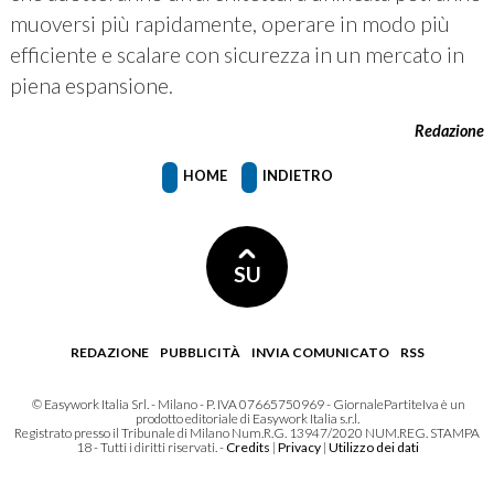
muoversi più rapidamente, operare in modo più
efficiente e scalare con sicurezza in un mercato in
piena espansione.
Redazione
HOME
INDIETRO
SU
REDAZIONE
PUBBLICITÀ
INVIA COMUNICATO
RSS
© Easywork Italia Srl. - Milano - P. IVA 07665750969 - GiornalePartiteIva è un
prodotto editoriale di Easywork Italia s.r.l.
Registrato presso il Tribunale di Milano Num.R.G. 13947/2020 NUM.REG. STAMPA
18 - Tutti i diritti riservati. -
Credits
|
Privacy
|
Utilizzo dei dati