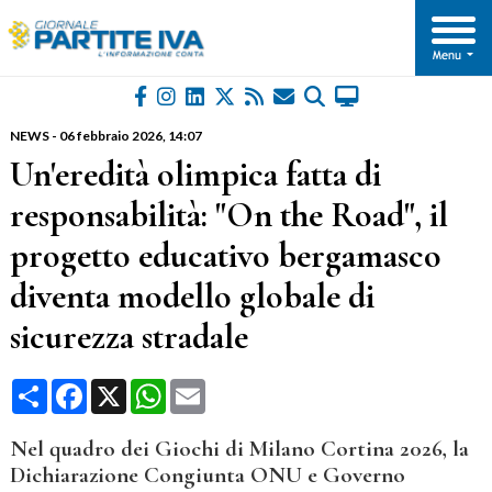
NEWS
-
06 febbraio 2026
, 14:07
Un'eredità olimpica fatta di
responsabilità: "On the Road", il
progetto educativo bergamasco
diventa modello globale di
sicurezza stradale
Condividi
Facebook
X
WhatsApp
Email
Nel quadro dei Giochi di Milano Cortina 2026, la
Dichiarazione Congiunta ONU e Governo