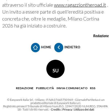
attraverso il sito ufficiale
www.ragazziontheroad.it
.
Un invito a essere parte di quell'eredità positiva e
concreta che, oltre le medaglie, Milano Cortina
2026 ha già iniziato a costruire.
Redazione
HOME
INDIETRO
SU
REDAZIONE
PUBBLICITÀ
INVIA COMUNICATO
RSS
© Easywork Italia Srl. - Milano - P. IVA 07665750969 - GiornalePartiteIva è un
prodotto editoriale di Easywork Italia s.r.l.
Registrato presso il Tribunale di Milano Num.R.G. 13947/2020 NUM.REG. STAMPA
18 - Tutti i diritti riservati. -
Credits
|
Privacy
|
Utilizzo dei dati