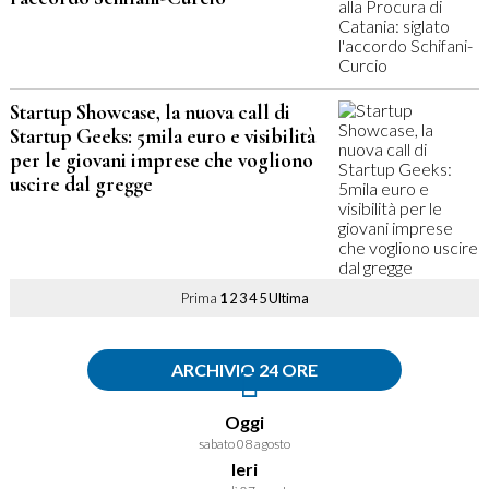
Startup Showcase, la nuova call di
Startup Geeks: 5mila euro e visibilità
per le giovani imprese che vogliono
uscire dal gregge
Prima
1
2
3
4
5
Ultima
ARCHIVIO 24 ORE
Oggi
sabato 08 agosto
Ieri