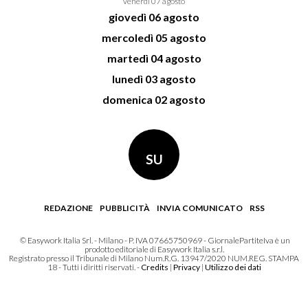
venerdì 07 agosto
giovedì 06 agosto
mercoledì 05 agosto
martedì 04 agosto
lunedì 03 agosto
domenica 02 agosto
SU
REDAZIONE
PUBBLICITÀ
INVIA COMUNICATO
RSS
© Easywork Italia Srl. - Milano - P. IVA 07665750969 - GiornalePartiteIva è un
prodotto editoriale di Easywork Italia s.r.l.
Registrato presso il Tribunale di Milano Num.R.G. 13947/2020 NUM.REG. STAMPA
18 - Tutti i diritti riservati. -
Credits
|
Privacy
|
Utilizzo dei dati