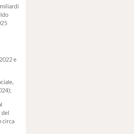
 miliardi
aldo
025
 2022 e
ciale,
024);
l
i del
 circa