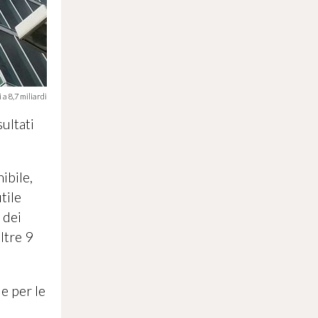
 a 8,7 miliardi
ultati
ibile,
tile
 dei
ltre 9
 e per le