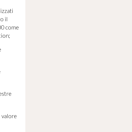
izzati
o il
500 come
tion;
e
e
estre
 valore