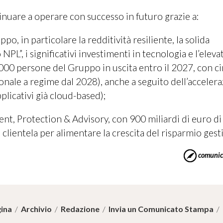
nuare a operare con successo in futuro grazie a:
po, in particolare la redditività resiliente, la solida
NPL”, i significativi investimenti in tecnologia e l’eleva
(9.000 persone del Gruppo in uscita entro il 2027, con c
sonale a regime dal 2028), anche a seguito dell’acceler
licativi già cloud-based);
ent, Protection & Advisory, con 900 miliardi di euro di
clientela per alimentare la crescita del risparmio gesti
comunic
ina
/
Archivio
/
Redazione
/
Invia un Comunicato Stampa
/