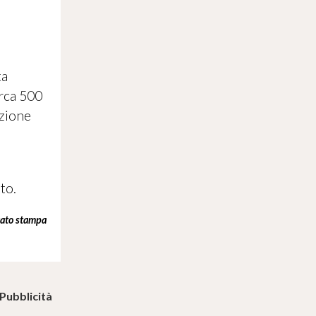
ta
irca 500
azione
to.
ato stampa
Pubblicità