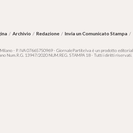
ina
/
Archivio
/
Redazione
/
Invia un Comunicato Stampa
/
 Milano - P. IVA 07665750969 - GiornalePartiteIva è un prodotto editoriale 
lano Num.R.G. 13947/2020 NUM.REG. STAMPA 18 - Tutti i diritti riservati.