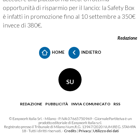
opportunità di risparmio per il lancio: la Safety Box
è infatti in promozione fino al 10 settembre a 350€
invece di 380€.
Redazione
HOME
INDIETRO
SU
REDAZIONE
PUBBLICITÀ
INVIA COMUNICATO
RSS
© Easywork Italia Srl. - Milano - P. IVA 07665750969 - GiornalePartiteIva è un
prodotto editoriale di Easywork Italia s.r.l.
Registrato presso il Tribunale di Milano Num.R.G. 13947/2020 NUM.REG. STAMPA
18 - Tutti i diritti riservati. -
Credits
|
Privacy
|
Utilizzo dei dati