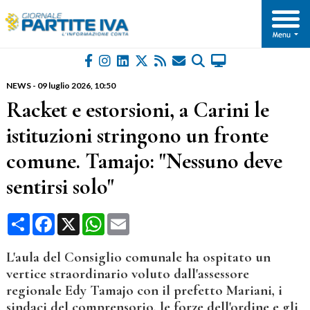
NEWS
-
09 luglio 2026
, 10:50
Racket e estorsioni, a Carini le
istituzioni stringono un fronte
comune. Tamajo: "Nessuno deve
sentirsi solo"
Condividi
Facebook
X
WhatsApp
Email
L'aula del Consiglio comunale ha ospitato un
vertice straordinario voluto dall'assessore
regionale Edy Tamajo con il prefetto Mariani, i
sindaci del comprensorio, le forze dell'ordine e gli