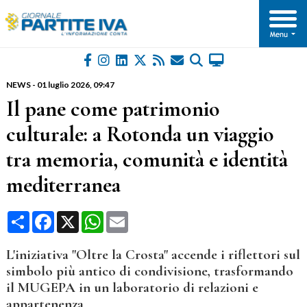
NEWS
-
01 luglio 2026
, 09:47
Il pane come patrimonio
culturale: a Rotonda un viaggio
tra memoria, comunità e identità
mediterranea
Condividi
Facebook
X
WhatsApp
Email
L'iniziativa "Oltre la Crosta" accende i riflettori sul
simbolo più antico di condivisione, trasformando
il MUGEPA in un laboratorio di relazioni e
appartenenza