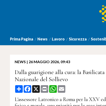
Prima Pagina
News
Lavoro
Sicurezza
Sostenib
NEWS
|
26 MAGGIO 2026, 09:43
Dalla guarigione alla cura: la Basilicata
Nazionale del Sollievo
Share
Facebook
X
Print
WhatsApp
Email
L'assessore Latronico a Roma per la XXV edi
fisico e morale, una priorità per le aree inte