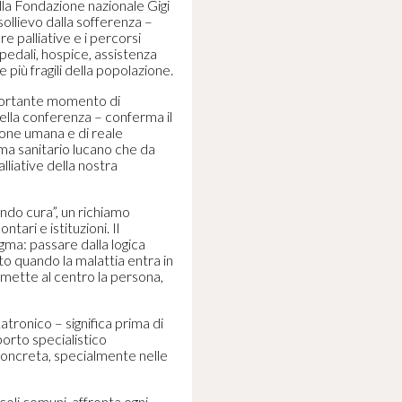
lla Fondazione nazionale Gigi
sollievo dalla sofferenza –
re palliative e i percorsi
pedali, hospice, assistenza
 più fragili della popolazione.
mportante momento di
ella conferenza – conferma il
ione umana e di reale
ema sanitario lucano che da
lliative della nostra
endo cura”, un richiamo
ntari e istituzioni. Il
ma: passare dalla logica
to quando la malattia entra in
 mette al centro la persona,
tronico – significa prima di
porto specialistico
 concreta, specialmente nelle
coli comuni, affronta ogni