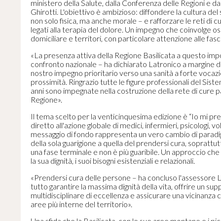
ministero della Salute, dalla Conferenza delle Regioni e da
Ghirotti. L'obiettivo è ambizioso: diffondere la cultura del 
non solo fisica, ma anche morale – e rafforzare le reti di cu
legati alla terapia del dolore. Un impegno che coinvolge os
domiciliare e territori, con particolare attenzione alle fasce
«La presenza attiva della Regione Basilicata a questo i
confronto nazionale – ha dichiarato Latronico a margine d
nostro impegno prioritario verso una sanità a forte vocaz
prossimità. Ringrazio tutte le figure professionali del Sist
anni sono impegnate nella costruzione della rete di cure pa
Regione».
Il tema scelto per la venticinquesima edizione è “Io mi pr
diretto all'azione globale di medici, infermieri, psicologi, volo
messaggio di fondo rappresenta un vero cambio di paradig
della sola guarigione a quella del prendersi cura, soprattut
una fase terminale e non è più guaribile. Un approccio che
la sua dignità, i suoi bisogni esistenziali e relazionali.
«Prendersi cura delle persone – ha concluso l'assessore La
tutto garantire la massima dignità della vita, offrire un sup
multidisciplinare di eccellenza e assicurare una vicinanza
aree più interne del territorio».
Una sfida che la Basilicata, con le sue aree montane e i pic