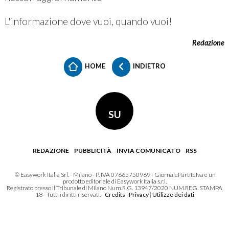
L'informazione dove vuoi, quando vuoi!
Redazione
HOME
INDIETRO
SU
REDAZIONE
PUBBLICITÀ
INVIA COMUNICATO
RSS
© Easywork Italia Srl. - Milano - P. IVA 07665750969 - GiornalePartiteIva è un
prodotto editoriale di Easywork Italia s.r.l.
Registrato presso il Tribunale di Milano Num.R.G. 13947/2020 NUM.REG. STAMPA
18 - Tutti i diritti riservati. -
Credits
|
Privacy
|
Utilizzo dei dati