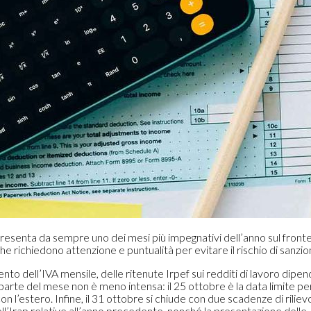
resenta da sempre uno dei mesi più impegnativi dell’anno sul fronte
he richiedono attenzione e puntualità per evitare il rischio di sanzio
to dell’IVA mensile, delle ritenute Irpef sui redditi di lavoro dipe
arte del mese non è meno intensa: il 25 ottobre è la data limite per 
on l’estero. Infine, il 31 ottobre si chiude con due scadenze di rilievo
ell’Irap relative all’anno precedente, nonché la presentazione delle