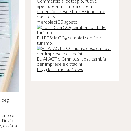
Commercio al dettaglio, nuove
aperture ai minimi da oltre un
decennio: cresce la pressione sulle
partite Iva
mercoledì 05 agosto
EU ETS: la CO₂ cambia i conti del
turismo!
Eu AI ACT e Omnibus: cosa cambia
per Imprese e cittadini
Leggi le ultime di: News
 degli
ni.
ndente e
l’invio
, ossia la