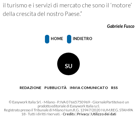
il turismo e i servizi di mercato che sono il ‘motore’
della crescita del nostro Paese.”
Gabriele Fusco
HOME
INDIETRO
SU
REDAZIONE
PUBBLICITÀ
INVIA COMUNICATO
RSS
© Easywork Italia Srl. - Milano - P. IVA 07665750969 - GiornalePartiteIva è un
prodotto editoriale di Easywork Italia s.r.l.
Registrato presso il Tribunale di Milano Num.R.G. 13947/2020 NUM.REG. STAMPA
18 - Tutti i diritti riservati. -
Credits
|
Privacy
|
Utilizzo dei dati