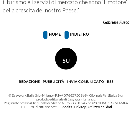
il turismo e i servizi di mercato che sono il ‘motore’
della crescita del nostro Paese.”
Gabriele Fusco
HOME
INDIETRO
SU
REDAZIONE
PUBBLICITÀ
INVIA COMUNICATO
RSS
© Easywork Italia Srl. - Milano - P. IVA 07665750969 - GiornalePartiteIva è un
prodotto editoriale di Easywork Italia s.r.l.
Registrato presso il Tribunale di Milano Num.R.G. 13947/2020 NUM.REG. STAMPA
18 - Tutti i diritti riservati. -
Credits
|
Privacy
|
Utilizzo dei dati