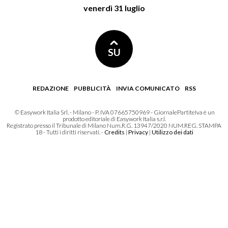
venerdì 31 luglio
SU
REDAZIONE
PUBBLICITÀ
INVIA COMUNICATO
RSS
© Easywork Italia Srl. - Milano - P. IVA 07665750969 - GiornalePartiteIva è un
prodotto editoriale di Easywork Italia s.r.l.
Registrato presso il Tribunale di Milano Num.R.G. 13947/2020 NUM.REG. STAMPA
18 - Tutti i diritti riservati. -
Credits
|
Privacy
|
Utilizzo dei dati